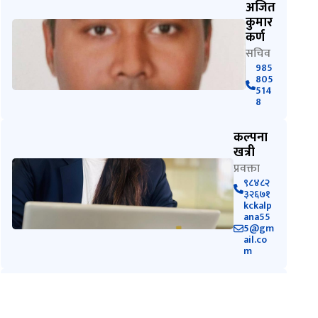
अजित
कुमार
कर्ण
सचिव
985
805
514
8
कल्पना
खत्री
प्रवक्ता
९८४८२
३२६७१
kckalp
ana55
5@gm
ail.co
m
महेश
नेपाली
सूचना