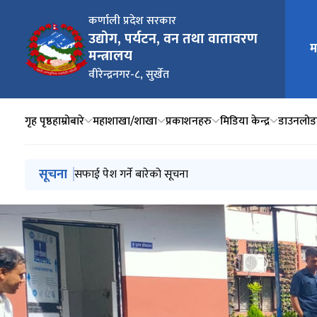
कर्णाली प्रदेश सरकार
उद्योग, पर्यटन, वन तथा वातावरण
म
मुख्य न
मन्त्रालय
वीरेन्द्रनगर-८, सुर्खेत
गृह पृष्ठ
हाम्रोबारे
महाशाखा/शाखा
प्रकाशनहरु
मिडिया केन्द्र
डाउनलोड
मुख्य नेभिगेसनमा जानुहोस्
सूचना
डिभिजन वन कार्यालय हुम्लाको पञ्चवर्षिय वन व्यवस्थापन योज
सफाई पेश गर्ने बारेको सूचना
वातावरणीय अध्ययन प्रतिवेदन जाँचबुझ मूल्याङ्कन तथा सिफारि
आ.व. २०८२/८३ को सम्पत्ति बिवरण बुझाउने सम्बन्धी अत्यन्त 
स्तर वृद्धिका लागि निवेदन पेस गर्ने सम्वन्धी सूचना ।