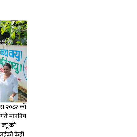
िवस २०८२ को
गते माननिय
व ज्यू को
फाईको केही