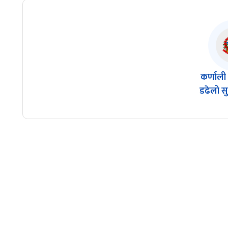
कर्णाली
डढेलो स